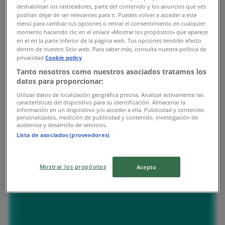
ニトリ
deshabilitan los rastreadores, parte del contenido y los anuncios que ves
podrían dejar de ser relevantes para ti. Puedes volver a acceder a este
menú para cambiar tus opciones o retirar el consentimiento en cualquier
千葉県千葉市中央区村田町893-84, 千葉市
momento haciendo clic en el enlace «Mostrar los propósitos» que aparece
en el en la parte inferior de la página web. Tus opciones tendrán efecto
6.3 km
dentro de nuestro Sitio web. Para saber más, consulta nuestra política de
privacidad.
Cookie policy
営業中
Tanto nosotros como nuestros asociados tratamos los
datos para proporcionar:
Utilizar datos de localización geográfica precisa. Analizar activamente las
características del dispositivo para su identificación. Almacenar la
información en un dispositivo y/o acceder a ella. Publicidad y contenido
personalizados, medición de publicidad y contenido, investigación de
ニトリ
audiencia y desarrollo de servicios.
Lista de asociados (proveedores)
千葉県市原市ちはら台西3-4ショッピングモ-ルユニモ
ちはら台1階, 市原市
Mostrar los propósitos
Acepto
9.5 km
営業中