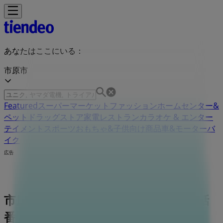
あなたはここにいる：
市原市
Featured
スーパーマーケット
ファッション
ホームセンター&
ペット
ドラッグストア
家電
レストラン
カラオケ & エンター
テイメント
スポーツ
おもちゃ&子供向け商品
車&モーターバ
イク
広告
市原市のニトリ店舗：営業時間、電話
番号や住所