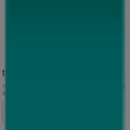
Tiendeoは世界中でのローカルショッピングを改革するIT企
業Shopfullyの一社です。
Tiendeo