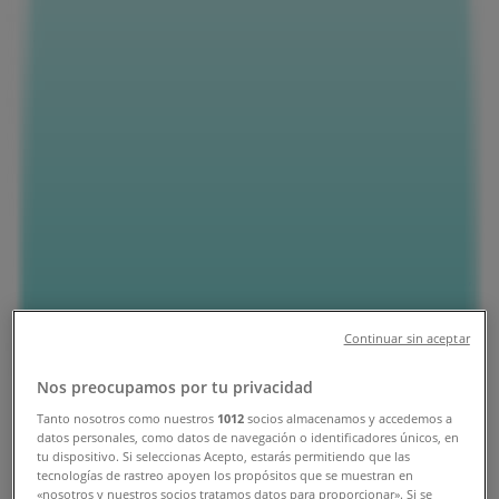
市原市のTiendeo
»
ホームセンター&ペットの市原市チラシ
»
市原市のニトリ
»
市原市のニトリ店舗
ニトリ
千葉県市原市更級4丁目 2-1アクロスプラザ市原更級,
市原市
Continuar sin aceptar
3.1 km
Nos preocupamos por tu privacidad
営業中
Tanto nosotros como nuestros
1012
socios almacenamos y accedemos a
datos personales, como datos de navegación o identificadores únicos, en
tu dispositivo. Si seleccionas Acepto, estarás permitiendo que las
tecnologías de rastreo apoyen los propósitos que se muestran en
«nosotros y nuestros socios tratamos datos para proporcionar». Si se