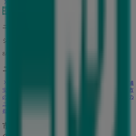
ニトリ
システムキッチンカタログ
8/13 日まで有効
ニトリのショップがある街
木更津市のニトリ
茂原市のニトリ
千葉市のニトリ
浦
安市のニトリ
習志野市のニトリ
東金市のニトリ
佐倉市
のニトリ
船橋市のニトリ
江戸川区のニトリ
八千代市の
ニトリ
大田区のニトリ
江東区のニトリ
都道府県一覧へ
市原市のホームセンター&ペットの他
のビジネス