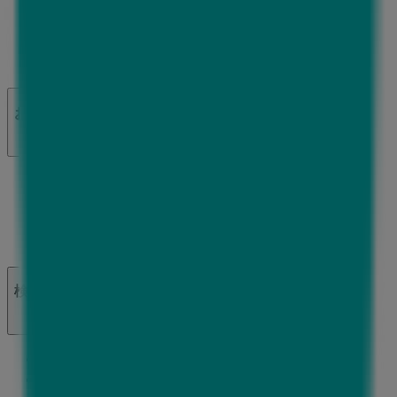
私たちが行うこと
ビジネスソリューションをみる
ニュース・メディア
ビジネス契約
お問い合わせ
マーケテイング＆ビジネスリクエスト
地図上で店舗が誤った場所にあります
週にいちど広告のフィードバック
技術的な問題と一般的なフィードバック
検索方法
ブランド
地元ブランド