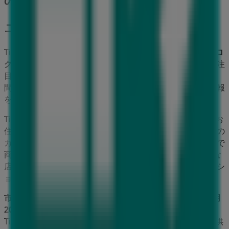
ニトリ
Tiendeoへようこそ！当サイトでは、最高の
セール
、
カタロ
グ
、
プロモーション
を見つけるだけでなく、
市原市
で最も注
目されている店舗を発見することもできます。
8月 2026
の
間、
ニトリ
の最新情報や、お近くの店舗の所在地や詳細情報
を確認できます。
Tiendeoでは、お得な
プロモーション
や割引だけでなく、お
住まいの都市にある実店舗の情報もご提供します。
ニトリ
の
カタログをチェックし、
市原市
の店舗を見つけ、割引価格で
商品を購入してこの
8月
に節約しましょう。さらに、正確な
店舗の所在地、営業時間、詳細情報をお知らせし、快適なシ
ョッピング体験をサポートします。
市原市
にある
ニトリ
の店舗での
セール
をお見逃しなく！
8月
2026
の間、最高のお買い得情報をチェックしましょう。
Tiendeoでは、常に最高の店舗とお買い物の選択肢をご提供