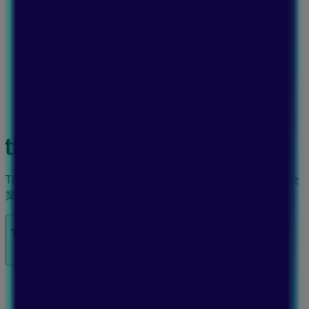
Tiendeoは世界中でのローカルショッピングを改革するIT企
業Shopfullyの一社です。
Tiendeo
私たちが行うこと
ビジネスソリューションをみる