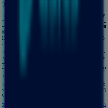
アシックス
Tiendeoの
アシックス
店舗へようこそ！ここでは、この
スポ
ーツ
業界で評価の高い
アシックス
の最新の
オファー
、
プロモ
ーション
、
カタログ
をご覧いただけます。当店は
神奈川県川
崎市中原区新丸子東3-1135
、
川崎市
にあります。ここで
は、2023年
8月
にわたって購入時にお得に商品を手に入れる
ことができます。
Tiendeoでは、
アシックス
に関する最新情報をご提供してい
ます。営業時間や限定オファー、
神奈川県川崎市中原区新丸
子東3-1135
にある店舗の正確な場所などをご覧いただけま
す。さらに、最新のカタログもご利用いただけ、
スポーツ
製
品の割引を受けることができます。
アシックス
の
オファー
をお見逃しなく、また
川崎市
での最良
の価格をお楽しみください！今すぐ訪れて、もっとお得に買
い物を始めましょう！
アシックスのメインページへ
川崎市にあるアシックスの他の