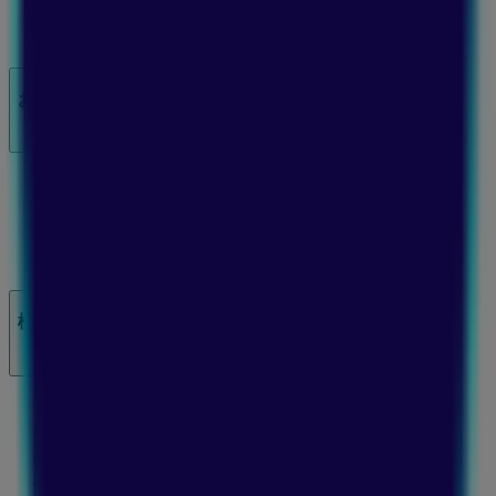
ニュース・メディア
ビジネス契約
お問い合わせ
マーケテイング＆ビジネスリクエスト
地図上で店舗が誤った場所にあります
週にいちど広告のフィードバック
技術的な問題と一般的なフィードバック
検索方法
ブランド
地元ブランド
割引情報
近くのお店