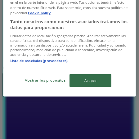
10:00 - 21:00
en el en la parte inferior de la página web. Tus opciones tendrán efecto
水曜日
dentro de nuestro Sitio web. Para saber más, consulta nuestra política de
privacidad.
Cookie policy
10:00 - 21:00
Tanto nosotros como nuestros asociados tratamos los
木曜日
datos para proporcionar:
10:00 - 21:00
金曜日
Utilizar datos de localización geográfica precisa. Analizar activamente las
características del dispositivo para su identificación. Almacenar la
10:00 - 21:00
información en un dispositivo y/o acceder a ella. Publicidad y contenido
土曜日
personalizados, medición de publicidad y contenido, investigación de
audiencia y desarrollo de servicios.
10:00 - 21:00
Lista de asociados (proveedores)
マップ
044-422-0788
Mostrar los propósitos
Acepto
閉店
日曜日
10:00 - 21:00
月曜日
10:00 - 21:00
火曜日