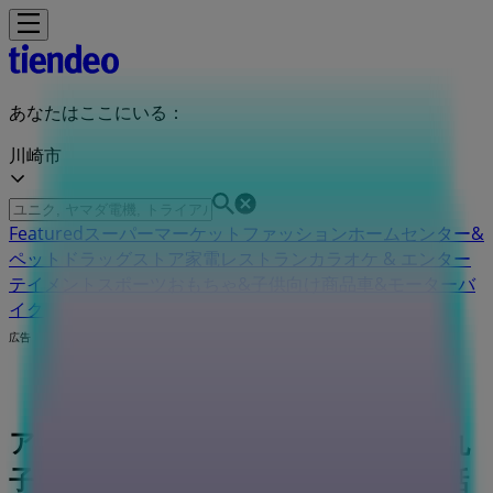
あなたはここにいる：
川崎市
Featured
スーパーマーケット
ファッション
ホームセンター&
ペット
ドラッグストア
家電
レストラン
カラオケ & エンター
テイメント
スポーツ
おもちゃ&子供向け商品
車&モーターバ
イク
広告
アシックス 神奈川県川崎市中原区新丸
子東3-1135：チラシと営業時間、電話