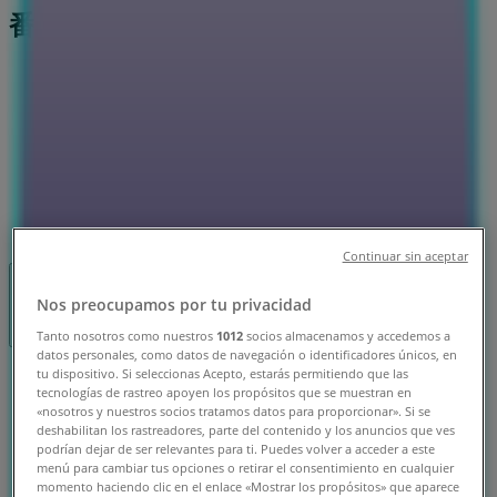
番号
川崎市のTiendeo
»
スポーツの川崎市チラシ
»
川崎市のアシックス
»
アシックス | 神奈川県川崎市中原区新丸子東3-1135
Continuar sin aceptar
閉店
Nos preocupamos por tu privacidad
Tanto nosotros como nuestros
1012
socios almacenamos y accedemos a
datos personales, como datos de navegación o identificadores únicos, en
tu dispositivo. Si seleccionas Acepto, estarás permitiendo que las
日曜日
tecnologías de rastreo apoyen los propósitos que se muestran en
10:00 - 21:00
«nosotros y nuestros socios tratamos datos para proporcionar». Si se
月曜日
deshabilitan los rastreadores, parte del contenido y los anuncios que ves
podrían dejar de ser relevantes para ti. Puedes volver a acceder a este
10:00 - 21:00
menú para cambiar tus opciones o retirar el consentimiento en cualquier
火曜日
momento haciendo clic en el enlace «Mostrar los propósitos» que aparece