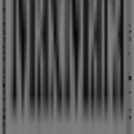
マックスマーラ
Tiendeoの
マックスマーラ
店舗へようこそ！ここでは、この
ファッション
業界で評価の高い
マックスマーラ
の最新の
オフ
ァー
、
プロモーション
、
カタログ
をご覧いただけます。当店
は
大阪府大阪市中央区難波５丁目１-５
、
大阪市
にありま
す。ここでは、2023年
8月
にわたって購入時にお得に商品を
手に入れることができます。
Tiendeoでは、
マックスマーラ
に関する最新情報をご提供し
ています。営業時間や限定オファー、
大阪府大阪市中央区難
波５丁目１-５
にある店舗の正確な場所などをご覧いただけ
ます。さらに、最新のカタログもご利用いただけ、
ファッシ
ョン
製品の割引を受けることができます。
マックスマーラ
の
オファー
をお見逃しなく、また
大阪市
での
最良の価格をお楽しみください！今すぐ訪れて、もっとお得
に買い物を始めましょう！