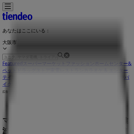
あなたはここにいる：
大阪市
Featured
スーパーマーケット
ファッション
ホームセンター&
ペット
ドラッグストア
家電
レストラン
カラオケ & エンター
テイメント
スポーツ
おもちゃ&子供向け商品
車&モーターバ
イク
広告
マックスマーラ 大阪府大阪市中央区難
波５丁目１-５ | 大阪府大阪市中央区難