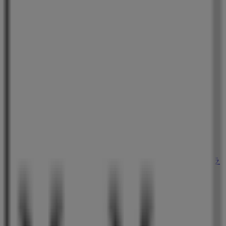
フレスコ
大阪府東大阪市荒川3-1-38HTビル1階, 東大阪市
33 m
営業中
カラオケJOYJOY
大阪府大阪市中央区南船場3丁目7番地27号パワードラ
ッグス2Ｆ, 大阪市
33 m