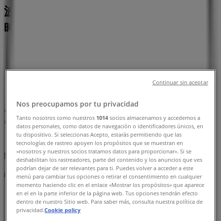
波５丁目１-５, 大阪市：チラシと営業
時間、電話番号
大阪市のTiendeo
»
ファッションの大阪市チラシ
»
大阪市のマックスマーラ
»
Continuar sin aceptar
マックスマーラ | 大阪府大阪市中央区難波５丁目１-５
Nos preocupamos por tu privacidad
マップ
0666352299
Tanto nosotros como nuestros
1014
socios almacenamos y accedemos a
マップ
0666352299
datos personales, como datos de navegación o identificadores únicos, en
tu dispositivo. Si seleccionas Acepto, estarás permitiendo que las
まもなく マックスマーラ>のカタログ・クーポンの掲載を開
tecnologías de rastreo apoyen los propósitos que se muestran en
«nosotros y nuestros socios tratamos datos para proporcionar». Si se
始！
deshabilitan los rastreadores, parte del contenido y los anuncios que ves
podrían dejar de ser relevantes para ti. Puedes volver a acceder a este
広告
menú para cambiar tus opciones o retirar el consentimiento en cualquier
momento haciendo clic en el enlace «Mostrar los propósitos» que aparece
en el en la parte inferior de la página web. Tus opciones tendrán efecto
dentro de nuestro Sitio web. Para saber más, consulta nuestra política de
privacidad.
Cookie policy