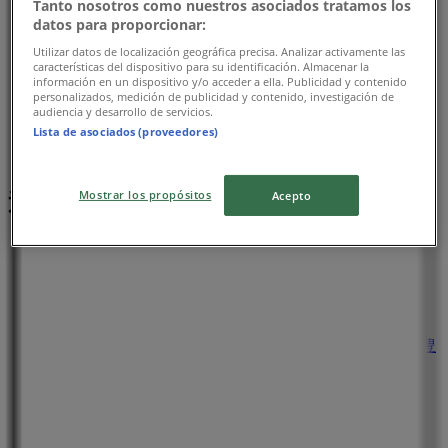
Tanto nosotros como nuestros asociados tratamos los
datos para proporcionar:
Utilizar datos de localización geográfica precisa. Analizar activamente las
características del dispositivo para su identificación. Almacenar la
información en un dispositivo y/o acceder a ella. Publicidad y contenido
personalizados, medición de publicidad y contenido, investigación de
audiencia y desarrollo de servicios.
Lista de asociados (proveedores)
近くのお店
Mostrar los propósitos
Acepto
ひごペットフレンドリー
大阪府豊中市庄内西町5丁目1番22号 イオンタウン豊
中庄内2F, 大阪市
33 m