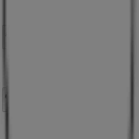
ビジネスソリューションをみる
ニュース・メディア
ビジネス契約
お問い合わせ
マーケテイング＆ビジネスリクエスト
地図上で店舗が誤った場所にあります
週にいちど広告のフィードバック
技術的な問題と一般的なフィードバック
検索方法
ブランド
地元ブランド
割引情報