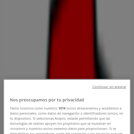
12-21, 大阪市：チラシと営業時間、電
話番号
大阪市のTiendeo
»
レストランの大阪市チラシ
»
大阪市のピザハット
»
ピザハット | 大阪府大阪市浪速区難波中3-12-21
閉店
Continuar sin aceptar
日曜日
Nos preocupamos por tu privacidad
11:00 - 23:00
Tanto nosotros como nuestros
1014
socios almacenamos y accedemos a
月曜日
datos personales, como datos de navegación o identificadores únicos, en
11:00 - 23:00
tu dispositivo. Si seleccionas Acepto, estarás permitiendo que las
火曜日
tecnologías de rastreo apoyen los propósitos que se muestran en
«nosotros y nuestros socios tratamos datos para proporcionar». Si se
11:00 - 23:00
deshabilitan los rastreadores, parte del contenido y los anuncios que ves