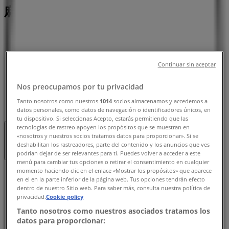
麻市：チラシと営業時間、電話番号
嘉麻市のTiendeo
»
ホームセンター&ペットの嘉麻市チラシ
Continuar sin aceptar
»
嘉麻市のホームセンター・ナフコ
»
Nos preocupamos por tu privacidad
Tanto nosotros como nuestros
1014
socios almacenamos y accedemos a
ホームセンター・ナフコ | 福岡県嘉麻市平1561-1
datos personales, como datos de navegación o identificadores únicos, en
tu dispositivo. Si seleccionas Acepto, estarás permitiendo que las
tecnologías de rastreo apoyen los propósitos que se muestran en
閉店
«nosotros y nuestros socios tratamos datos para proporcionar». Si se
deshabilitan los rastreadores, parte del contenido y los anuncios que ves
podrían dejar de ser relevantes para ti. Puedes volver a acceder a este
menú para cambiar tus opciones o retirar el consentimiento en cualquier
momento haciendo clic en el enlace «Mostrar los propósitos» que aparece
日曜日
en el en la parte inferior de la página web. Tus opciones tendrán efecto
08:00 - 19:00
dentro de nuestro Sitio web. Para saber más, consulta nuestra política de
月曜日
privacidad.
Cookie policy
08:00 - 19:00
Tanto nosotros como nuestros asociados tratamos los
火曜日
datos para proporcionar: