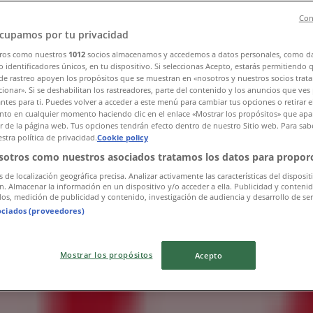
Con
cupamos por tu privacidad
ros como nuestros
1012
socios almacenamos y accedemos a datos personales, como d
 identificadores únicos, en tu dispositivo. Si seleccionas Acepto, estarás permitiendo 
de rastreo apoyen los propósitos que se muestran en «nosotros y nuestros socios trat
ionar». Si se deshabilitan los rastreadores, parte del contenido y los anuncios que ves
antes para ti. Puedes volver a acceder a este menú para cambiar tus opciones o retirar e
to en cualquier momento haciendo clic en el enlace «Mostrar los propósitos» que apar
or de la página web. Tus opciones tendrán efecto dentro de nuestro Sitio web. Para sab
stra política de privacidad.
Cookie policy
sotros como nuestros asociados tratamos los datos para proporc
s de localización geográfica precisa. Analizar activamente las características del disposit
ón. Almacenar la información en un dispositivo y/o acceder a ella. Publicidad y conteni
os, medición de publicidad y contenido, investigación de audiencia y desarrollo de ser
ociados (proveedores)
Mostrar los propósitos
Acepto