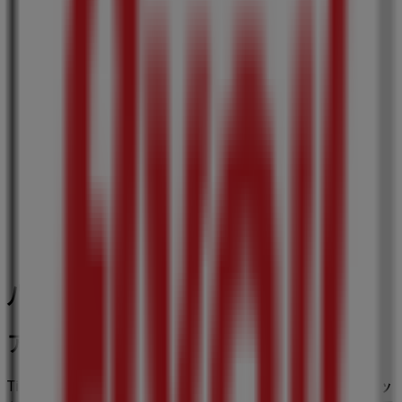
営業中
ヤマダ電機
埼玉県八潮市中央2-20-14, 八潮市
281 m
閉店
八潮市のファッションの他のビジネス
アベイル
Tiendeoの
アベイル
店舗へようこそ！ここでは、この
ファッ