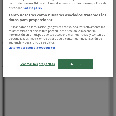
dentro de nuestro Sitio web. Para saber más, consulta nuestra política de
木曜日
privacidad.
Cookie policy
10:00 - 19:00
Tanto nosotros como nuestros asociados tratamos los
金曜日
datos para proporcionar:
10:00 - 19:00
Utilizar datos de localización geográfica precisa. Analizar activamente las
土曜日
características del dispositivo para su identificación. Almacenar la
10:00 - 19:00
información en un dispositivo y/o acceder a ella. Publicidad y contenido
personalizados, medición de publicidad y contenido, investigación de
audiencia y desarrollo de servicios.
マップ
048-994-5834
Lista de asociados (proveedores)
閉店
Mostrar los propósitos
Acepto
日曜日
10:00 - 19:00
月曜日
10:00 - 19:00
火曜日
10:00 - 19:00
水曜日
10:00 - 19:00