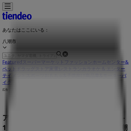
あなたはここにいる：
八潮市
Featured
スーパーマーケット
ファッション
ホームセンター&
ペット
ドラッグストア
家電
レストラン
カラオケ & エンター
テイメント
スポーツ
おもちゃ&子供向け商品
車&モーターバ
イク
広告
アベイル 埼玉県八潮市大字大曽根686-
1 | 埼玉県八潮市大字大曽根686-1, 八潮