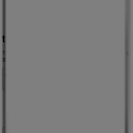
Tiendeoは世界中でのローカルショッピングを改革するIT企
業Shopfullyの一社です。
Tiendeo
私たちが行うこと
ビジネスソリューションをみる
ニュース・メディア
ビジネス契約