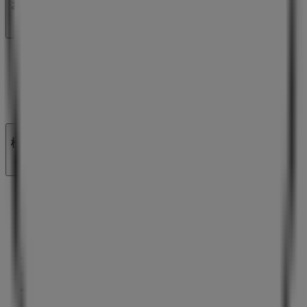
お問い合わせ
マーケテイング＆ビジネスリクエスト
地図上で店舗が誤った場所にあります
週にいちど広告のフィードバック
技術的な問題と一般的なフィードバック
検索方法
ブランド
地元ブランド
割引情報
近くのお店
製品紹介
地元産品
都市