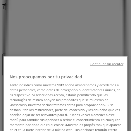
市：チラシと営業時間、電話番号
八潮市のTiendeo
»
ファッションの八潮市チラシ
»
八潮市のアベイル
»
アベイル | 埼玉県八潮市大字大曽根686-1
閉店
Continuar sin aceptar
Nos preocupamos por tu privacidad
日曜日
Tanto nosotros como nuestros
1012
socios almacenamos y accedemos a
10:00 - 19:00
datos personales, como datos de navegación o identificadores únicos, en
tu dispositivo. Si seleccionas Acepto, estarás permitiendo que las
月曜日
tecnologías de rastreo apoyen los propósitos que se muestran en
10:00 - 19:00
«nosotros y nuestros socios tratamos datos para proporcionar». Si se
火曜日
deshabilitan los rastreadores, parte del contenido y los anuncios que ves
podrían dejar de ser relevantes para ti. Puedes volver a acceder a este
10:00 - 19:00
menú para cambiar tus opciones o retirar el consentimiento en cualquier
水曜日
momento haciendo clic en el enlace «Mostrar los propósitos» que aparece
10:00 - 19:00
en el en la parte inferior de la página web. Tus opciones tendrán efecto