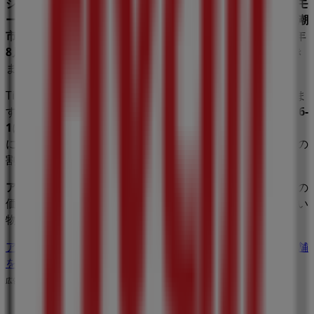
ション
業界で評価の高い
アベイル
の最新の
オファー
、
プロモ
ーション
、
カタログ
をご覧いただけます。当店は
埼玉県八潮
市大字大曽根686-1
、
八潮市
にあります。ここでは、2023年
8月
にわたって購入時にお得に商品を手に入れることができ
ます。
Tiendeoでは、
アベイル
に関する最新情報をご提供していま
す。営業時間や限定オファー、
埼玉県八潮市大字大曽根686-
1
にある店舗の正確な場所などをご覧いただけます。さら
に、最新のカタログもご利用いただけ、
ファッション
製品の
割引を受けることができます。
アベイル
の
オファー
をお見逃しなく、また
八潮市
での最良の
価格をお楽しみください！今すぐ訪れて、もっとお得に買い
物を始めましょう！
アベイルのメインページへ
八潮市にあるアベイルの他の店舗
を見る。
広告