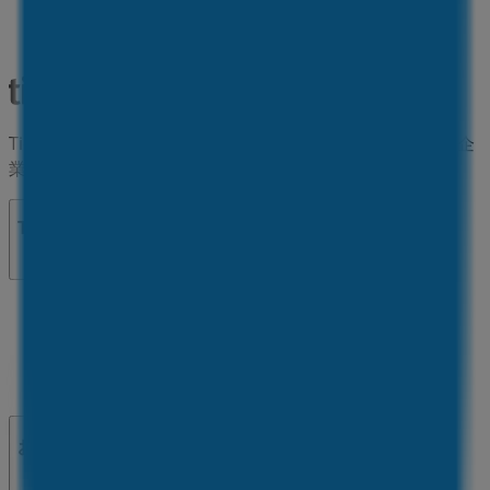
Tiendeoは世界中でのローカルショッピングを改革するIT企
業Shopfullyの一社です。
Tiendeo
私たちが行うこと
ビジネスソリューションをみる
ニュース・メディア
ビジネス契約
お問い合わせ