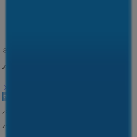
木曜日
11:30 - 19:30
金曜日
11:30 - 19:30
土曜日
11:30 - 19:30
マップ
072-775-5508
パソコン工房の伊丹市チラシ
パソコン工房
パソコン工房 最新チラシ