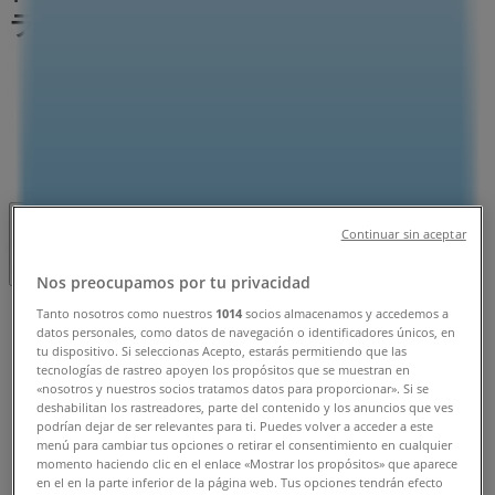
ラシと営業時間、電話番号
伊丹市のTiendeo
»
家電の伊丹市チラシ
»
伊丹市のパソコン工房
»
パソコン工房 | 兵庫県伊丹市鋳物師5-86
営業中
まで 19:30
Continuar sin aceptar
Nos preocupamos por tu privacidad
日曜日
Tanto nosotros como nuestros
1014
socios almacenamos y accedemos a
datos personales, como datos de navegación o identificadores únicos, en
11:30 - 19:30
tu dispositivo. Si seleccionas Acepto, estarás permitiendo que las
月曜日
tecnologías de rastreo apoyen los propósitos que se muestran en
11:30 - 19:30
«nosotros y nuestros socios tratamos datos para proporcionar». Si se
deshabilitan los rastreadores, parte del contenido y los anuncios que ves
火曜日
podrían dejar de ser relevantes para ti. Puedes volver a acceder a este
11:30 - 19:30
menú para cambiar tus opciones o retirar el consentimiento en cualquier
水曜日
momento haciendo clic en el enlace «Mostrar los propósitos» que aparece
en el en la parte inferior de la página web. Tus opciones tendrán efecto
11:30 - 19:30