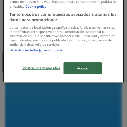
dentro de nuestro Sitio web. Para saber más, consulta nuestra política de
木曜日
privacidad.
Cookie policy
11:30 - 19:30
Tanto nosotros como nuestros asociados tratamos los
金曜日
datos para proporcionar:
11:30 - 19:30
Utilizar datos de localización geográfica precisa. Analizar activamente las
土曜日
características del dispositivo para su identificación. Almacenar la
información en un dispositivo y/o acceder a ella. Publicidad y contenido
11:30 - 19:30
personalizados, medición de publicidad y contenido, investigación de
audiencia y desarrollo de servicios.
マップ
072-775-5508
Lista de asociados (proveedores)
営業中
まで 19:30
Mostrar los propósitos
Acepto
日曜日
11:30 - 19:30
月曜日
11:30 - 19:30
火曜日
11:30 - 19:30
水曜日
11:30 - 19:30