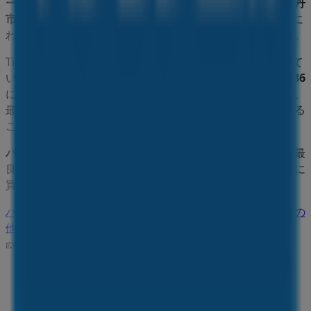
ーション
、
カタログ
をご覧いただけます。当店は
兵庫県伊丹
市鋳物師5-86
、
伊丹市
にあります。ここでは、2023年
8月
に
わたって購入時にお得に商品を手に入れることができます。
Tiendeoでは、
パソコン工房
に関する最新情報をご提供して
います。営業時間や限定オファー、
兵庫県伊丹市鋳物師5-86
にある店舗の正確な場所などをご覧いただけます。さらに、
最新のカタログもご利用いただけ、
家電
製品の割引を受ける
ことができます。
パソコン工房
の
オファー
をお見逃しなく、また
伊丹市
での最
良の価格をお楽しみください！今すぐ訪れて、もっとお得に
買い物を始めましょう！
パソコン工房のメインページへ
伊丹市にあるパソコン工房の
他の店舗を見る。
広告