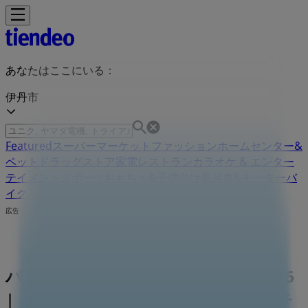
あなたはここにいる：
伊丹市
Featured
スーパーマーケット
ファッション
ホームセンター&
ペット
ドラッグストア
家電
レストラン
カラオケ & エンター
テイメント
スポーツ
おもちゃ&子供向け商品
車&モーターバ
イク
広告
パソコン工房 兵庫県伊丹市鋳物師5-86
| 兵庫県伊丹市鋳物師5-86, 伊丹市：チ