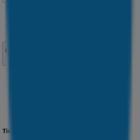
マーケテイング＆ビジネスリクエスト
地図上で店舗が誤った場所にあります
週にいちど広告のフィードバック
技術的な問題と一般的なフィードバック
検索方法
ブランド
地元ブランド
割引情報
近くのお店
製品紹介
地元産品
都市
Tiendeoアプリ