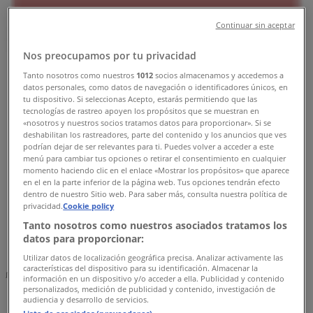
仙台市のTiendeo
»
Continuar sin aceptar
スーパーマーケットの仙台市チラシ
»
Nos preocupamos por tu privacidad
仙台市のイトーヨーカドー
»
Tanto nosotros como nuestros
1012
socios almacenamos y accedemos a
仙台市のイトーヨーカドー店舗
datos personales, como datos de navegación o identificadores únicos, en
tu dispositivo. Si seleccionas Acepto, estarás permitiendo que las
tecnologías de rastreo apoyen los propósitos que se muestran en
«nosotros y nuestros socios tratamos datos para proporcionar». Si se
deshabilitan los rastreadores, parte del contenido y los anuncios que ves
イトーヨーカドー
podrían dejar de ser relevantes para ti. Puedes volver a acceder a este
menú para cambiar tus opciones o retirar el consentimiento en cualquier
宮城県仙台市泉区泉中央1-5-1, 仙台市
momento haciendo clic en el enlace «Mostrar los propósitos» que aparece
en el en la parte inferior de la página web. Tus opciones tendrán efecto
7.1 km
dentro de nuestro Sitio web. Para saber más, consulta nuestra política de
privacidad.
Cookie policy
営業中
Tanto nosotros como nuestros asociados tratamos los
datos para proporcionar:
Utilizar datos de localización geográfica precisa. Analizar activamente las
características del dispositivo para su identificación. Almacenar la
広告
información en un dispositivo y/o acceder a ella. Publicidad y contenido
personalizados, medición de publicidad y contenido, investigación de
audiencia y desarrollo de servicios.