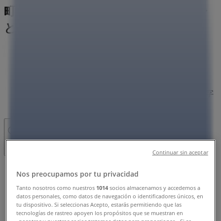
町大字南山名字高塚1, 丹羽郡：チラシ
と営業時間、電話番号
丹羽郡のTiendeo
»
ホームセンター&ペットの丹羽郡チラシ
»
丹羽郡のケーヨーデイツー
»
ケーヨーデイツー | 愛知県丹羽郡扶桑町大字南山名字
高塚1
閉店
Continuar sin aceptar
日曜日
Nos preocupamos por tu privacidad
09:30 - 19:30
Tanto nosotros como nuestros
1014
socios almacenamos y accedemos a
月曜日
datos personales, como datos de navegación o identificadores únicos, en
09:30 - 19:30
tu dispositivo. Si seleccionas Acepto, estarás permitiendo que las
火曜日
tecnologías de rastreo apoyen los propósitos que se muestran en