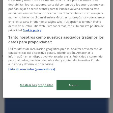
«nosotros y nuestros socios tratamos datos para proporcionar». Si se
09:30 - 19:30
deshabilitan los rastreadores, parte del contenido y los anuncios que ves
水曜日
podrían dejar de ser relevantes para ti. Puedes volver a acceder a este
09:30 - 19:30
menú para cambiar tus opciones o retirar el consentimiento en cualquier
momento haciendo clic en el enlace «Mostrar los propósitos» que aparece
木曜日
en el en la parte inferior de la página web. Tus opciones tendrán efecto
09:30 - 19:30
dentro de nuestro Sitio web. Para saber más, consulta nuestra política de
金曜日
privacidad.
Cookie policy
09:30 - 19:30
Tanto nosotros como nuestros asociados tratamos los
土曜日
datos para proporcionar:
09:30 - 19:30
Utilizar datos de localización geográfica precisa. Analizar activamente las
características del dispositivo para su identificación. Almacenar la
マップ
0587-91-1056
información en un dispositivo y/o acceder a ella. Publicidad y contenido
personalizados, medición de publicidad y contenido, investigación de
audiencia y desarrollo de servicios.
閉店
Lista de asociados (proveedores)
Mostrar los propósitos
Acepto
日曜日
09:30 - 19:30
月曜日
09:30 - 19:30
火曜日