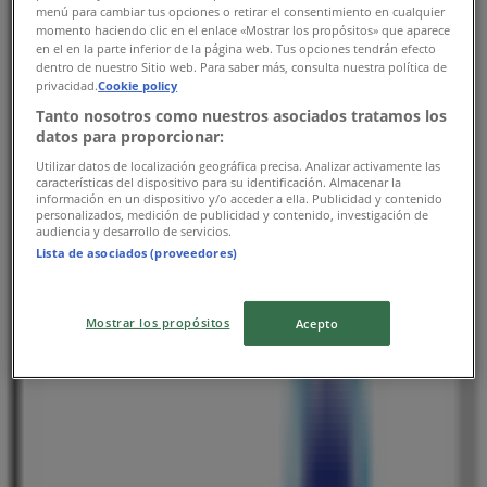
menú para cambiar tus opciones o retirar el consentimiento en cualquier
momento haciendo clic en el enlace «Mostrar los propósitos» que aparece
東京都中野区鷺宮1-28-7, 中野区
en el en la parte inferior de la página web. Tus opciones tendrán efecto
dentro de nuestro Sitio web. Para saber más, consulta nuestra política de
2.0 km
privacidad.
Cookie policy
Tanto nosotros como nuestros asociados tratamos los
閉店
datos para proporcionar:
Utilizar datos de localización geográfica precisa. Analizar activamente las
características del dispositivo para su identificación. Almacenar la
información en un dispositivo y/o acceder a ella. Publicidad y contenido
personalizados, medición de publicidad y contenido, investigación de
audiencia y desarrollo de servicios.
ウエルシア薬局
Lista de asociados (proveedores)
東京都中野区鷺ノ宮1-28-9, 中野区
Mostrar los propósitos
2.0 km
Acepto
閉店