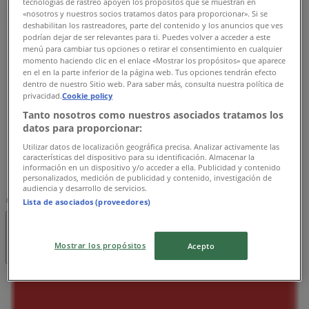
tecnologías de rastreo apoyen los propósitos que se muestran en
月曜日
«nosotros y nuestros socios tratamos datos para proporcionar». Si se
10:30 - 19:30
deshabilitan los rastreadores, parte del contenido y los anuncios que ves
火曜日
podrían dejar de ser relevantes para ti. Puedes volver a acceder a este
menú para cambiar tus opciones o retirar el consentimiento en cualquier
10:30 - 19:30
momento haciendo clic en el enlace «Mostrar los propósitos» que aparece
水曜日
en el en la parte inferior de la página web. Tus opciones tendrán efecto
10:30 - 19:30
dentro de nuestro Sitio web. Para saber más, consulta nuestra política de
privacidad.
Cookie policy
木曜日
10:30 - 19:30
Tanto nosotros como nuestros asociados tratamos los
datos para proporcionar:
金曜日
10:30 - 19:30
Utilizar datos de localización geográfica precisa. Analizar activamente las
características del dispositivo para su identificación. Almacenar la
土曜日
información en un dispositivo y/o acceder a ella. Publicidad y contenido
10:30 - 19:30
personalizados, medición de publicidad y contenido, investigación de
audiencia y desarrollo de servicios.
マップ
048-834-1111
Lista de asociados (proveedores)
営業中
まで 19:30
Mostrar los propósitos
Acepto
日曜日
10:30 - 19:30