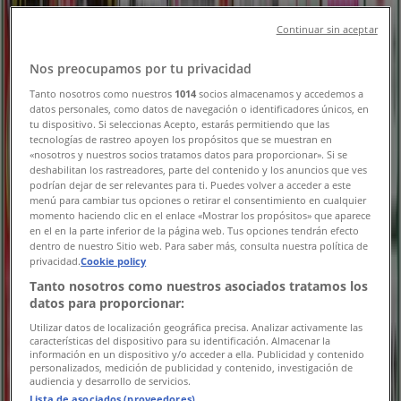
クスリのアオキ
Continuar sin aceptar
選ばれた製品の素晴らしい割引
Nos preocupamos por tu privacidad
8/16 日まで有効
Tanto nosotros como nuestros
1014
socios almacenamos y accedemos a
datos personales, como datos de navegación o identificadores únicos, en
明日で期限切れ
tu dispositivo. Si seleccionas Acepto, estarás permitiendo que las
tecnologías de rastreo apoyen los propósitos que se muestran en
«nosotros y nuestros socios tratamos datos para proporcionar». Si se
deshabilitan los rastreadores, parte del contenido y los anuncios que ves
クスリのアオキ
podrían dejar de ser relevantes para ti. Puedes volver a acceder a este
menú para cambiar tus opciones o retirar el consentimiento en cualquier
momento haciendo clic en el enlace «Mostrar los propósitos» que aparece
私たちのお客様のための排他的な取引
en el en la parte inferior de la página web. Tus opciones tendrán efecto
dentro de nuestro Sitio web. Para saber más, consulta nuestra política de
privacidad.
Cookie policy
明日で期限切れ
1.5 km - あま市
明日で期限切れ
Tanto nosotros como nuestros asociados tratamos los
datos para proporcionar:
Utilizar datos de localización geográfica precisa. Analizar activamente las
características del dispositivo para su identificación. Almacenar la
クスリのアオキ
información en un dispositivo y/o acceder a ella. Publicidad y contenido
personalizados, medición de publicidad y contenido, investigación de
audiencia y desarrollo de servicios.
現在の取引とオファー
Lista de asociados (proveedores)