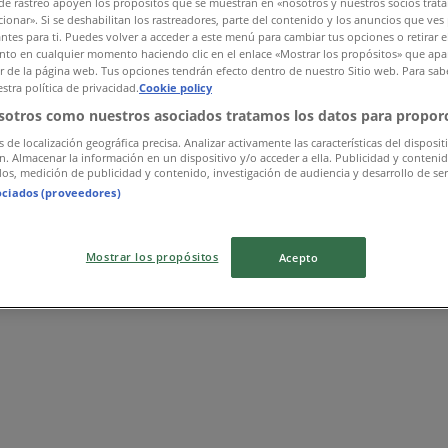
de rastreo apoyen los propósitos que se muestran en «nosotros y nuestros socios trat
ionar». Si se deshabilitan los rastreadores, parte del contenido y los anuncios que ves
antes para ti. Puedes volver a acceder a este menú para cambiar tus opciones o retirar e
to en cualquier momento haciendo clic en el enlace «Mostrar los propósitos» que apar
or de la página web. Tus opciones tendrán efecto dentro de nuestro Sitio web. Para sab
stra política de privacidad.
Cookie policy
sotros como nuestros asociados tratamos los datos para proporc
s de localización geográfica precisa. Analizar activamente las características del disposit
ón. Almacenar la información en un dispositivo y/o acceder a ella. Publicidad y conteni
os, medición de publicidad y contenido, investigación de audiencia y desarrollo de ser
ociados (proveedores)
Mostrar los propósitos
Acepto