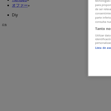
tecnologías 
オファー
»
para proporc
de ser relev
consentimien
Diy
parte inferi
consulta nue
広告
Tanto no
Utilizar dato
identificaci
personalizad
Lista de as