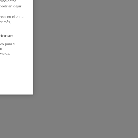
amos datos
 podrían dejar
l
ece en el en la
er más,
ionar:
ivo para su
do
vicios.