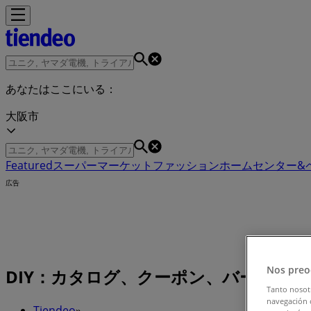
あなたはここにいる：
大阪市
Featured
スーパーマーケット
ファッション
ホームセンター&
広告
Nos preo
DIY：カタログ、クーポン、バーゲン、セ
Tanto nosot
navegación o
Tiendeo
»