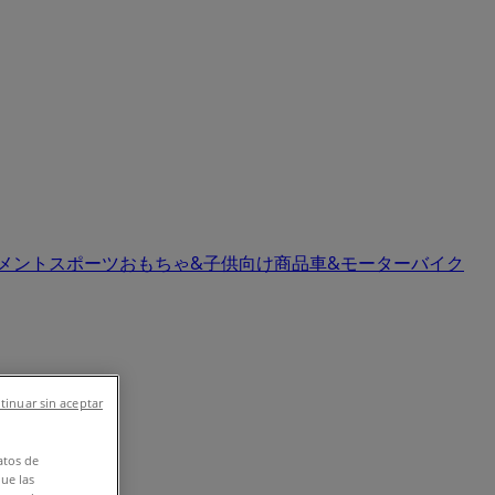
イメント
スポーツ
おもちゃ&子供向け商品
車&モーターバイク
tinuar sin aceptar
atos de
que las