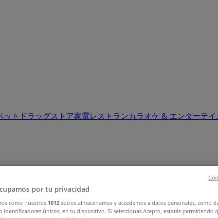
ペット
ドラッグストア
家電
レストラン
カラオケ & エンターテ
Con
cupamos por tu privacidad
ール (0)
ros como nuestros
1012
socios almacenamos y accedemos a datos personales, como d
 identificadores únicos, en tu dispositivo. Si seleccionas Acepto, estarás permitiendo 