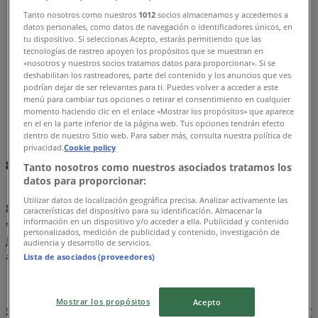
Tanto nosotros como nuestros
1012
socios almacenamos y accedemos a
Tiendeo
»
datos personales, como datos de navegación o identificadores únicos, en
オファー
»
tu dispositivo. Si seleccionas Acepto, estarás permitiendo que las
tecnologías de rastreo apoyen los propósitos que se muestran en
«nosotros y nuestros socios tratamos datos para proporcionar». Si se
自然食品
deshabilitan los rastreadores, parte del contenido y los anuncios que ves
podrían dejar de ser relevantes para ti. Puedes volver a acceder a este
まもなく 自然食品 のカタログ・クーポンの掲載を開始！
menú para cambiar tus opciones o retirar el consentimiento en cualquier
momento haciendo clic en el enlace «Mostrar los propósitos» que aparece
en el en la parte inferior de la página web. Tus opciones tendrán efecto
自然食品, オファーを全てあなたの手に
dentro de nuestro Sitio web. Para saber más, consulta nuestra política de
privacidad.
Cookie policy
8月 2026の自然食品の最高のオファーを見逃すな！
Tanto nosotros como nuestros asociados tratamos los
datos para proporcionar:
Utilizar datos de localización geográfica precisa. Analizar activamente las
8月 2026のこの月、私たちはペルー全土で最も魅力的で競
características del dispositivo para su identificación. Almacenar la
información en un dispositivo y/o acceder a ella. Publicidad y contenido
争力のある自然食品のオファーをご提供できることを嬉しく
personalizados, medición de publicidad y contenido, investigación de
思います。Tiendeoでは、カテゴリーで必要な商品をお求め
audiencia y desarrollo de servicios.
やすい価格でご提供することを目指しています。
Lista de asociados (proveedores)
Mostrar los propósitos
Acepto
私たちは購入時に最大限にお得を実感していただくことの重