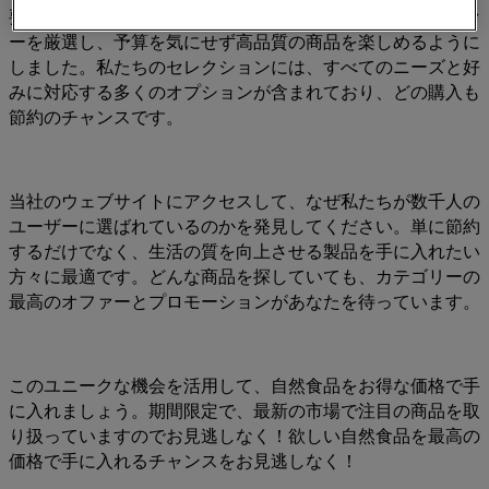
要性を理解しています。そのため、自然食品の様々なオファ
ーを厳選し、予算を気にせず高品質の商品を楽しめるように
しました。私たちのセレクションには、すべてのニーズと好
みに対応する多くのオプションが含まれており、どの購入も
節約のチャンスです。
当社のウェブサイトにアクセスして、なぜ私たちが数千人の
ユーザーに選ばれているのかを発見してください。単に節約
するだけでなく、生活の質を向上させる製品を手に入れたい
方々に最適です。どんな商品を探していても、カテゴリーの
最高のオファーとプロモーションがあなたを待っています。
このユニークな機会を活用して、自然食品をお得な価格で手
に入れましょう。期間限定で、最新の市場で注目の商品を取
り扱っていますのでお見逃しなく！欲しい自然食品を最高の
価格で手に入れるチャンスをお見逃しなく！