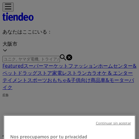
あなたはここにいる：
大阪市
Featured
スーパーマーケット
ファッション
ホームセンター&
ペット
ドラッグストア
家電
レストラン
カラオケ & エンター
テイメント
スポーツ
おもちゃ&子供向け商品
車&モーターバ
イク
広告
自然食品：カタログ、クーポン、バー
Continuar sin aceptar
ゲン、セール (0)
Nos preocupamos por tu privacidad