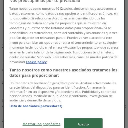
Nos preocupamos por tu privacidad
Tanto nosotros como nuestros
1012
socios almacenamos y accedemos a
Tiendeo
»
datos personales, como datos de navegación o identificadores únicos, en
オファー
»
tu dispositivo. Si seleccionas Acepto, estarás permitiendo que las
tecnologías de rastreo apoyen los propósitos que se muestran en
メキシコ料理
«nosotros y nuestros socios tratamos datos para proporcionar». Si se
deshabilitan los rastreadores, parte del contenido y los anuncios que ves
podrían dejar de ser relevantes para ti. Puedes volver a acceder a este
まもなく メキシコ料理 のカタログ・クーポンの掲載を開
menú para cambiar tus opciones o retirar el consentimiento en cualquier
始！
momento haciendo clic en el enlace «Mostrar los propósitos» que aparece
en el en la parte inferior de la página web. Tus opciones tendrán efecto
メキシコ料理, オファーを全てあなた
dentro de nuestro Sitio web. Para saber más, consulta nuestra política de
privacidad.
Cookie policy
の手に
Tanto nosotros como nuestros asociados tratamos los
datos para proporcionar:
8月 2026のメキシコ料理の最高のオファーを見逃すな！
Utilizar datos de localización geográfica precisa. Analizar activamente las
características del dispositivo para su identificación. Almacenar la
información en un dispositivo y/o acceder a ella. Publicidad y contenido
personalizados, medición de publicidad y contenido, investigación de
8月 2026のこの月、私たちはペルー全土で最も魅力的で競
audiencia y desarrollo de servicios.
Lista de asociados (proveedores)
争力のあるメキシコ料理のオファーをご提供できることを嬉
しく思います。Tiendeoでは、カテゴリーで必要な商品をお
求めやすい価格でご提供することを目指しています。
Mostrar los propósitos
Acepto