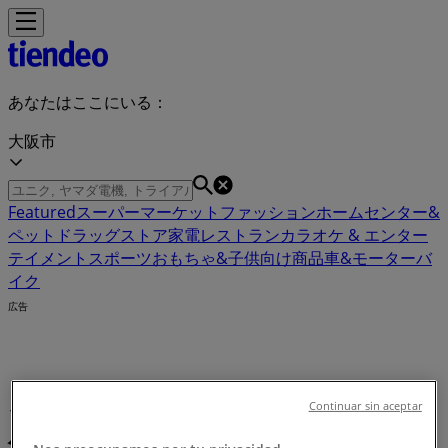
あなたはここにいる：
大阪市
Featured
スーパーマーケット
ファッション
ホームセンター&
ペット
ドラッグストア
家電
レストラン
カラオケ & エンター
テイメント
スポーツ
おもちゃ&子供向け商品
車&モーターバ
イク
広告
メキシコ料理：カタログ、クーポン、
Continuar sin aceptar
バーゲン、セール (0)