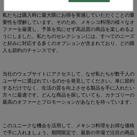
私たちは購入時に最大限にお得を実感していただくことの重
要性を理解しています。そのため、メキシコ料理の様々なオ
ファーを厳選し、予算を気にせず高品質の商品を楽しめるよ
うにしました。私たちのセレクションには、すべてのニーズ
と好みに対応する多くのオプションが含まれており、どの購
入も節約のチャンスです。
当社のウェブサイトにアクセスして、なぜ私たちが数千人の
ユーザーに選ばれているのかを発見してください。単に節約
するだけでなく、生活の質を向上させる製品を手に入れたい
方々に最適です。どんな商品を探していても、カテゴリーの
最高のオファーとプロモーションがあなたを待っています。
このユニークな機会を活用して、メキシコ料理をお得な価格
で手に入れましょう。期間限定で、最新の市場で注目の商品