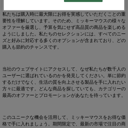
私たちは購入時に最大限にお得を実感していただくことの重
要性を理解しています。そのため、ミッキーマウスの様々な
オファーを厳選し、予算を気にせず高品質の商品を楽しめる
ようにしました。私たちのセレクションには、すべてのニー
ズと好みに対応する多くのオプションが含まれており、どの
購入も節約のチャンスです。
当社のウェブサイトにアクセスして、なぜ私たちが数千人の
ユーザーに選ばれているのかを発見してください。単に節約
するだけでなく、生活の質を向上させる製品を手に入れたい
方々に最適です。どんな商品を探していても、カテゴリーの
最高のオファーとプロモーションがあなたを待っています。
このユニークな機会を活用して、ミッキーマウスをお得な価
格で手に入れましょう。期間限定で、最新の市場で注目の商