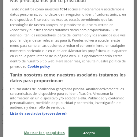
Nos preocupamos por tu privacidad
Tanto nosotros como nuestros
1014
socios almacenamos y accedemos a
Tiendeo
»
datos personales, como datos de navegación o identificadores únicos, en
オファー
»
tu dispositivo. Si seleccionas Acepto, estarás permitiendo que las
tecnologías de rastreo apoyen los propósitos que se muestran en
ミッキーマウス
«nosotros y nuestros socios tratamos datos para proporcionar». Si se
deshabilitan los rastreadores, parte del contenido y los anuncios que ves
podrían dejar de ser relevantes para ti. Puedes volver a acceder a este
まもなく ミッキーマウス のカタログ・クーポンの掲載を開
menú para cambiar tus opciones o retirar el consentimiento en cualquier
始！
momento haciendo clic en el enlace «Mostrar los propósitos» que aparece
en el en la parte inferior de la página web. Tus opciones tendrán efecto
ミッキーマウス, オファーを全てあな
dentro de nuestro Sitio web. Para saber más, consulta nuestra política de
privacidad.
Cookie policy
たの手に
Tanto nosotros como nuestros asociados tratamos los
datos para proporcionar:
8月 2026のミッキーマウスの最高のオファーを見逃すな！
Utilizar datos de localización geográfica precisa. Analizar activamente las
características del dispositivo para su identificación. Almacenar la
información en un dispositivo y/o acceder a ella. Publicidad y contenido
personalizados, medición de publicidad y contenido, investigación de
8月 2026のこの月、私たちはペルー全土で最も魅力的で競
audiencia y desarrollo de servicios.
Lista de asociados (proveedores)
争力のあるミッキーマウスのオファーをご提供できることを
嬉しく思います。Tiendeoでは、カテゴリーで必要な商品を
お求めやすい価格でご提供することを目指しています。
Mostrar los propósitos
Acepto