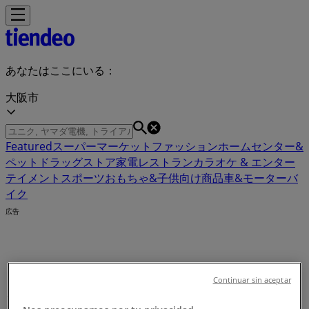
あなたはここにいる：
大阪市
Featured
スーパーマーケット
ファッション
ホームセンター&
ペット
ドラッグストア
家電
レストラン
カラオケ & エンター
テイメント
スポーツ
おもちゃ&子供向け商品
車&モーターバ
イク
広告
ミッキーマウス：カタログ、クーポ
Continuar sin aceptar
ン、バーゲン、セール (0)