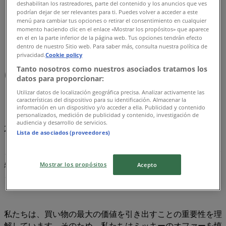
deshabilitan los rastreadores, parte del contenido y los anuncios que ves
ミッキー
podrían dejar de ser relevantes para ti. Puedes volver a acceder a este
menú para cambiar tus opciones o retirar el consentimiento en cualquier
momento haciendo clic en el enlace «Mostrar los propósitos» que aparece
まもなく ミッキー のカタログ・クーポンの掲載を開始！
en el en la parte inferior de la página web. Tus opciones tendrán efecto
dentro de nuestro Sitio web. Para saber más, consulta nuestra política de
ミッキー, オファーを全てあなたの手
privacidad.
Cookie policy
Tanto nosotros como nuestros asociados tratamos los
に
datos para proporcionar:
Utilizar datos de localización geográfica precisa. Analizar activamente las
ミッキーの最良のオファーを8月 2026で発見！
características del dispositivo para su identificación. Almacenar la
información en un dispositivo y/o acceder a ella. Publicidad y contenido
personalizados, medición de publicidad y contenido, investigación de
audiencia y desarrollo de servicios.
2026年8月月、この月に、私たちは日本全国で利用可能な最
Lista de asociados (proveedores)
も魅力的で競争力のあるミッキーのオファーを提供できるこ
とを嬉しく思います。Tiendeoでは、あなたに最高の価格で
必要なものを見つけるために、豊富なオファーを提供するこ
Mostrar los propósitos
Acepto
とを目指しています。
私たちは、買い物の最大の価値を引き出すことの重要性を理
解しています。そのため、私たちはミッキーのオファーを慎