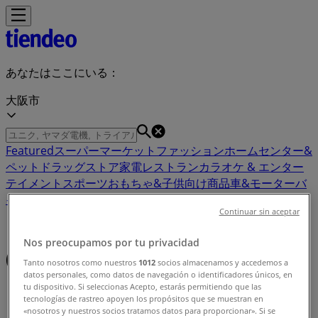
あなたはここにいる：
大阪市
Featured
スーパーマーケット
ファッション
ホームセンター&
ペット
ドラッグストア
家電
レストラン
カラオケ & エンター
テイメント
スポーツ
おもちゃ&子供向け商品
車&モーターバ
イク
Continuar sin aceptar
ミッキー チラシ、クーポン、割引情報
Nos preocupamos por tu privacidad
(0)
Tanto nosotros como nuestros
1012
socios almacenamos y accedemos a
datos personales, como datos de navegación o identificadores únicos, en
tu dispositivo. Si seleccionas Acepto, estarás permitiendo que las
Tiendeo
»
tecnologías de rastreo apoyen los propósitos que se muestran en
オファー
»
«nosotros y nuestros socios tratamos datos para proporcionar». Si se