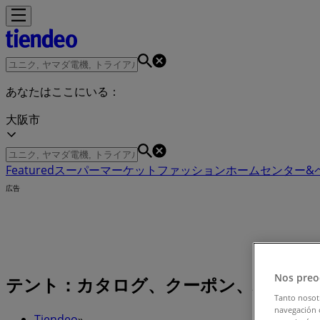
あなたはここにいる：
大阪市
Featured
スーパーマーケット
ファッション
ホームセンター&
広告
Nos preo
テント：カタログ、クーポン、バーゲン、
Tanto nosot
navegación o
Tiendeo
»