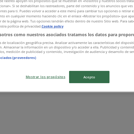
de rastreo apoyen los propósitos que se muestran en «nosotros y nuestros socios trat
ionar». Si se deshabilitan los rastreadores, parte del contenido y los anuncios que ves
antes para ti. Puedes volver a acceder a este menú para cambiar tus opciones o retirar e
to en cualquier momento haciendo clic en el enlace «Mostrar los propósitos» que apar
or de la página web. Tus opciones tendrán efecto dentro de nuestro Sitio web. Para sab
stra política de privacidad.
Cookie policy
sotros como nuestros asociados tratamos los datos para proporc
s de localización geográfica precisa. Analizar activamente las características del disposit
ón. Almacenar la información en un dispositivo y/o acceder a ella. Publicidad y conteni
os, medición de publicidad y contenido, investigación de audiencia y desarrollo de ser
ociados (proveedores)
Mostrar los propósitos
Acepto