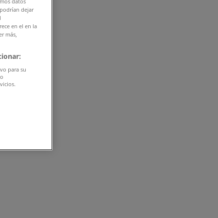
amos datos
 podrían dejar
l
ece en el en la
er más,
ionar:
ivo para su
do
vicios.