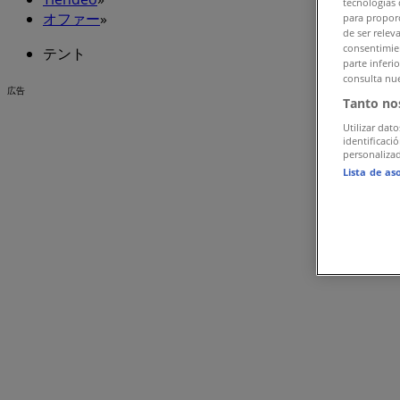
tecnologías 
オファー
»
para proporc
de ser relev
consentimien
テント
parte inferi
consulta nue
広告
Tanto no
Utilizar dato
identificaci
personalizad
Lista de as