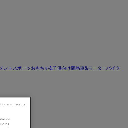
イメント
スポーツ
おもちゃ&子供向け商品
車&モーターバイク
tinuar sin aceptar
atos de
que las