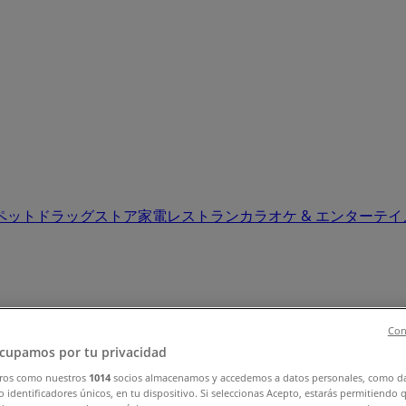
ペット
ドラッグストア
家電
レストラン
カラオケ & エンターテ
Con
cupamos por tu privacidad
セール (0)
ros como nuestros
1014
socios almacenamos y accedemos a datos personales, como d
 identificadores únicos, en tu dispositivo. Si seleccionas Acepto, estarás permitiendo 