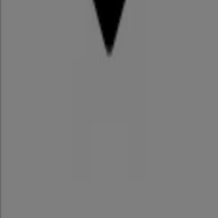
でのロキシー
越谷市でのロキシー
久喜市でのロキシー
入間市でのロキシー
江東区でのロキシー
町田市でのロキ
シー
八王子市でのロキシー
千葉市でのロキシー
海老名
市でのロキシー
木更津市でのロキシー
市原市でのロキシ
ー
都道府県一覧へ
さいたま市 の ロキシー のオファーを
さっと確認する
カテゴリー:
スポーツ
さいたま市のロキシーのチラシとお買
い得商品
ロキシー
はクイックシルバーが立ち上げた女性向けのブラン
ドです。サーフボード、ラッシュガード、
キッズ
水着、時