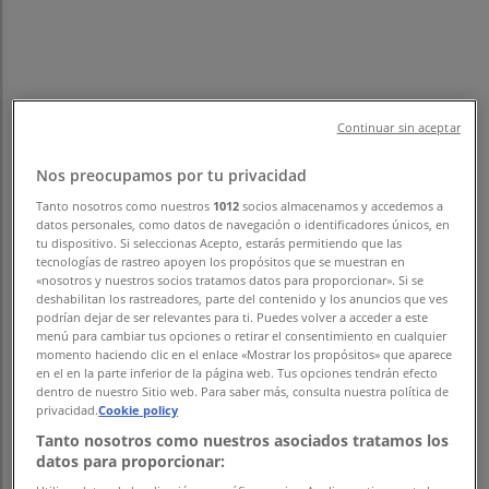
フォローするとお得な情報が手に入る
さいたま市のTiendeo
»
Continuar sin aceptar
スポーツのさいたま市チラシ
Nos preocupamos por tu privacidad
»
Tanto nosotros como nuestros
1012
socios almacenamos y accedemos a
さいたま市のロキシー
datos personales, como datos de navegación o identificadores únicos, en
tu dispositivo. Si seleccionas Acepto, estarás permitiendo que las
tecnologías de rastreo apoyen los propósitos que se muestran en
さいたま市 の ロキシー のオファーを
«nosotros y nuestros socios tratamos datos para proporcionar». Si se
deshabilitan los rastreadores, parte del contenido y los anuncios que ves
さっと確認する
podrían dejar de ser relevantes para ti. Puedes volver a acceder a este
menú para cambiar tus opciones o retirar el consentimiento en cualquier
momento haciendo clic en el enlace «Mostrar los propósitos» que aparece
en el en la parte inferior de la página web. Tus opciones tendrán efecto
dentro de nuestro Sitio web. Para saber más, consulta nuestra política de
カテゴリー:
スポーツ
privacidad.
Cookie policy
まもなく ロキシー>のカタログ・クーポンの掲載を開始！
Tanto nosotros como nuestros asociados tratamos los
datos para proporcionar:
広告