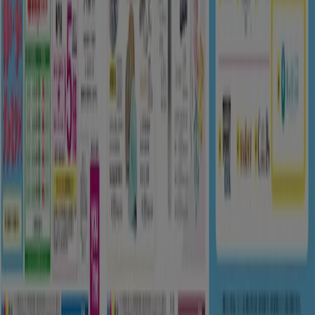
週にいちど広告のフィードバック
技術的な問題と一般的なフィードバック
検索方法
ブランド
地元ブランド
割引情報
近くのお店
製品紹介
地元産品
都市
Tiendeoアプリ