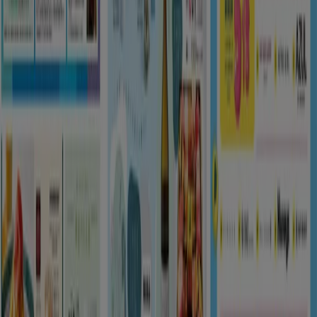
注目のセール商品
シェルター
水着
水族館
ランタン
米
カーテン
ネックレス
フット
ケア
スーツケース
あなたのまちのTiendeo
東京都
大阪市
横浜市
名古屋市
福岡市
札幌市
神
戸市
仙台市
広島市
京都市
さいたま市
川崎市
千葉
市
北九州市
新潟市
渋谷区
都道府県一覧へ