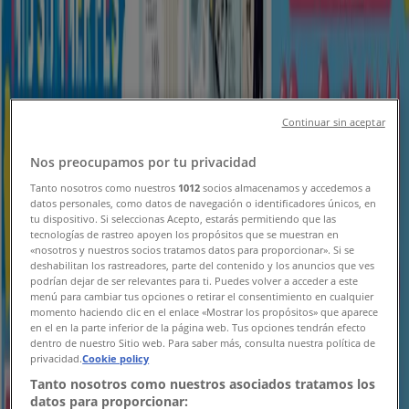
新規
コスモス
益城宮園店 営業再開のご案内
Continuar sin aceptar
8/20 日まで有効
鹿児島市
Nos preocupamos por tu privacidad
新規
Tanto nosotros como nuestros
1012
socios almacenamos y accedemos a
datos personales, como datos de navegación o identificadores únicos, en
tu dispositivo. Si seleccionas Acepto, estarás permitiendo que las
tecnologías de rastreo apoyen los propósitos que se muestran en
コスモス
«nosotros y nuestros socios tratamos datos para proporcionar». Si se
deshabilitan los rastreadores, parte del contenido y los anuncios que ves
podrían dejar de ser relevantes para ti. Puedes volver a acceder a este
曲野店 営業再開のご案内
menú para cambiar tus opciones o retirar el consentimiento en cualquier
momento haciendo clic en el enlace «Mostrar los propósitos» que aparece
8/9 日まで有効
鹿児島市
en el en la parte inferior de la página web. Tus opciones tendrán efecto
dentro de nuestro Sitio web. Para saber más, consulta nuestra política de
新規
privacidad.
Cookie policy
Tanto nosotros como nuestros asociados tratamos los
datos para proporcionar: