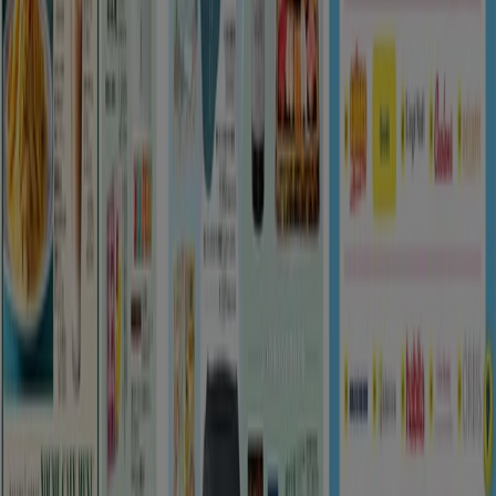
Tiendeo international
España
Italia
United Kingdom
México
Brasil
Colombia
Argentina
France
United States
Nederland
Deutschland
Perú
Chile
Portugal
Australia
Türkiye
Polska
Norge
Österreich
Sverige
Ecuador
Singapore
South Africa
Canada
Danmark
Suomi
日本
Ελλάδα
한국
Belgique
Schweiz
United Arab Emirates
România
Maroc
Ceská republika
Slovenská republika
Magyarország
България
広告