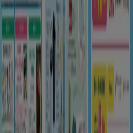
8/16 日まで有効
鹿児島市
新規
ゆめタウン
掘り出し物ハンターのための素晴らしいオフ
ァー
8/16 日まで有効
鹿児島市
もっと見る
広告