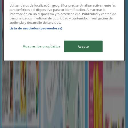
ゆめタウン
Utilizar datos de localización geográfica precisa. Analizar activamente las
características del dispositivo para su identificación. Almacenar la
información en un dispositivo y/o acceder a ella. Publicidad y contenido
現在の掘り出し物とオファー
personalizados, medición de publicidad y contenido, investigación de
audiencia y desarrollo de servicios.
8/16 日まで有効
鹿児島市
Lista de asociados (proveedores)
新規
Mostrar los propósitos
Acepto
ゆめタウン
今すぐ私たちの取引で節約
8/10 日まで有効
鹿児島市
新規
ゆめタウン
すべてのお客様のための素晴らしいオファー