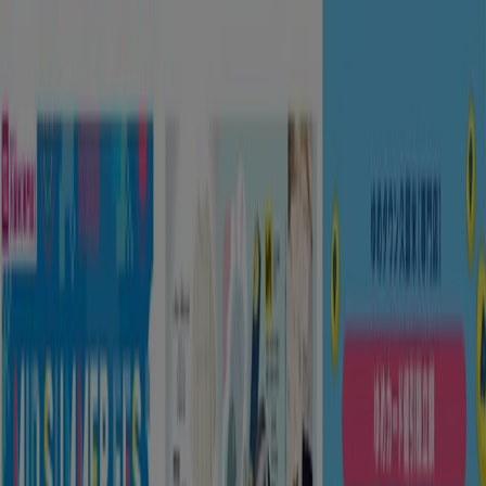
あなたはここにいる：
鹿児島市
Featured
スーパーマーケット
ファッション
ホームセンター&
ペット
ドラッグストア
家電
レストラン
カラオケ & エンター
テイメント
スポーツ
おもちゃ&子供向け商品
車&モーターバ
イク
広告
鹿児島市 のトップカタログ