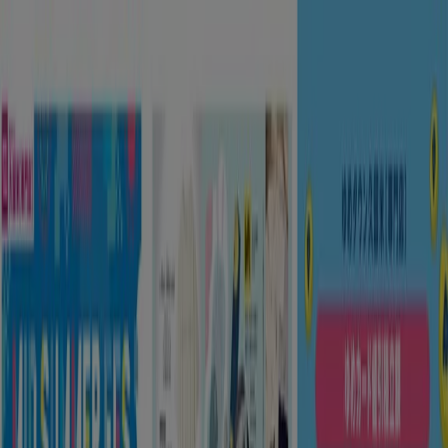
あなたはここにいる：
鈴鹿市
Featured
スーパーマーケット
ファッション
ホームセンター&
ペット
ドラッグストア
家電
レストラン
カラオケ & エンター
テイメント
スポーツ
おもちゃ&子供向け商品
車&モーターバ
イク
広告
鈴鹿市 のトップカタログ