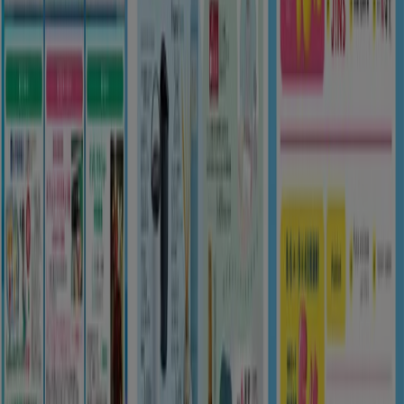
8/16 日まで有効
鈴鹿市
新規
ゆめタウン
掘り出し物ハンターのための素晴らしいオフ
ァー
8/16 日まで有効
鈴鹿市
もっと見る
広告