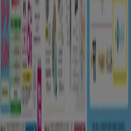
週にいちど広告のフィードバック
技術的な問題と一般的なフィードバック
検索方法
ブランド
地元ブランド
割引情報
近くのお店
製品紹介
地元産品
都市
Tiendeoアプリ