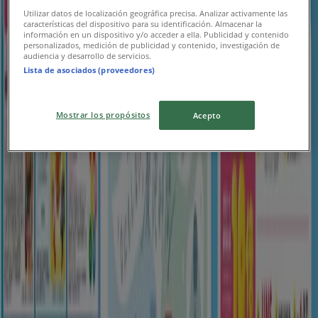
ゆめタウン
Utilizar datos de localización geográfica precisa. Analizar activamente las
características del dispositivo para su identificación. Almacenar la
información en un dispositivo y/o acceder a ella. Publicidad y contenido
現在の掘り出し物とオファー
personalizados, medición de publicidad y contenido, investigación de
audiencia y desarrollo de servicios.
8/16 日まで有効
鈴鹿市
Lista de asociados (proveedores)
新規
Mostrar los propósitos
Acepto
ゆめタウン
今すぐ私たちの取引で節約
8/10 日まで有効
鈴鹿市
新規
ゆめタウン
すべてのお客様のための素晴らしいオファー