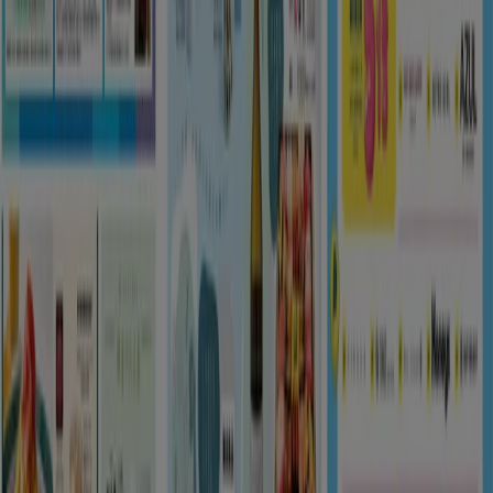
注目のセール商品
シェルター
水着
水族館
ランタン
米
カーテン
ネックレス
フット
ケア
スーツケース
あなたのまちのTiendeo
東京都
大阪市
横浜市
名古屋市
福岡市
札幌市
神
戸市
仙台市
広島市
京都市
さいたま市
川崎市
千葉
市
北九州市
新潟市
渋谷区
都道府県一覧へ