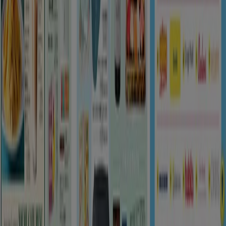
Tiendeo international
España
Italia
United Kingdom
México
Brasil
Colombia
Argentina
France
United States
Nederland
Deutschland
Perú
Chile
Portugal
Australia
Türkiye
Polska
Norge
Österreich
Sverige
Ecuador
Singapore
South Africa
Canada
Danmark
Suomi
日本
Ελλάδα
한국
Belgique
Schweiz
United Arab Emirates
România
Maroc
Ceská republika
Slovenská republika
Magyarország
България
広告