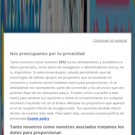
新規
コスモス
益城宮園店 営業再開のご案内
Continuar sin aceptar
8/20 日まで有効
鈴鹿市
Nos preocupamos por tu privacidad
新規
Tanto nosotros como nuestros
1012
socios almacenamos y accedemos a
datos personales, como datos de navegación o identificadores únicos, en
tu dispositivo. Si seleccionas Acepto, estarás permitiendo que las
tecnologías de rastreo apoyen los propósitos que se muestran en
コスモス
«nosotros y nuestros socios tratamos datos para proporcionar». Si se
deshabilitan los rastreadores, parte del contenido y los anuncios que ves
podrían dejar de ser relevantes para ti. Puedes volver a acceder a este
曲野店 営業再開のご案内
menú para cambiar tus opciones o retirar el consentimiento en cualquier
momento haciendo clic en el enlace «Mostrar los propósitos» que aparece
8/9 日まで有効
鈴鹿市
en el en la parte inferior de la página web. Tus opciones tendrán efecto
dentro de nuestro Sitio web. Para saber más, consulta nuestra política de
新規
privacidad.
Cookie policy
Tanto nosotros como nuestros asociados tratamos los
datos para proporcionar: