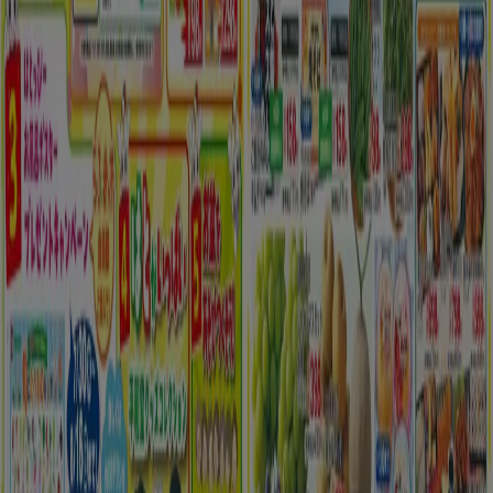
明日で期限切れ
足立区
新規
平和堂
私たちのお客様のための排他的な取引
8/12 日まで有効
足立区
もっと見る
広告