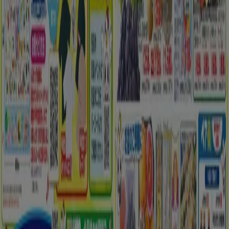
注目のセール商品
シェルター
水着
水族館
ランタン
米
カーテン
ネックレス
フット
ケア
スーツケース
あなたのまちのTiendeo
東京都
大阪市
横浜市
名古屋市
福岡市
札幌市
神
戸市
仙台市
広島市
京都市
さいたま市
川崎市
千葉
市
北九州市
新潟市
渋谷区
都道府県一覧へ