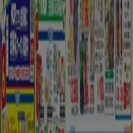
Tiendeo international
España
Italia
United Kingdom
México
Brasil
Colombia
Argentina
France
United States
Nederland
Deutschland
Perú
Chile
Portugal
Australia
Türkiye
Polska
Norge
Österreich
Sverige
Ecuador
Singapore
South Africa
Canada
Danmark
Suomi
日本
Ελλάδα
한국
Belgique
Schweiz
United Arab Emirates
România
Maroc
Ceská republika
Slovenská republika
Magyarország
България
広告