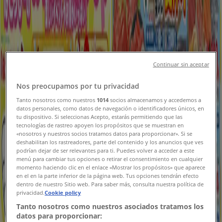
今日で期限切れ
ヨークベニマル
あなたのための特別オファー
Continuar sin aceptar
今日で期限切れ
足立区
Nos preocupamos por tu privacidad
新規
Tanto nosotros como nuestros
1014
socios almacenamos y accedemos a
datos personales, como datos de navegación o identificadores únicos, en
tu dispositivo. Si seleccionas Acepto, estarás permitiendo que las
tecnologías de rastreo apoyen los propósitos que se muestran en
ヤマダ電機
«nosotros y nuestros socios tratamos datos para proporcionar». Si se
deshabilitan los rastreadores, parte del contenido y los anuncios que ves
podrían dejar de ser relevantes para ti. Puedes volver a acceder a este
あなたのための私たちの最高のオファー
menú para cambiar tus opciones o retirar el consentimiento en cualquier
momento haciendo clic en el enlace «Mostrar los propósitos» que aparece
en el en la parte inferior de la página web. Tus opciones tendrán efecto
8/14 日まで有効
足立区
dentro de nuestro Sitio web. Para saber más, consulta nuestra política de
新規
privacidad.
Cookie policy
Tanto nosotros como nuestros asociados tratamos los
datos para proporcionar: