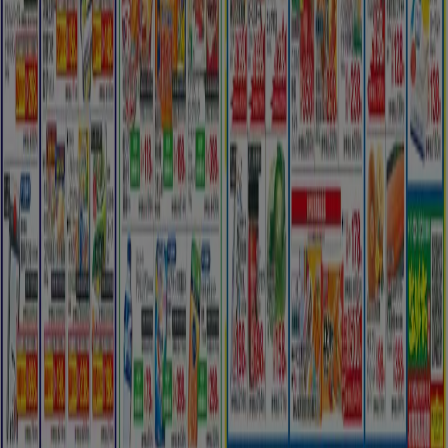
技術的な問題と一般的なフィードバック
検索方法
ブランド
地元ブランド
割引情報
近くのお店
製品紹介
地元産品
都市
Tiendeoアプリ