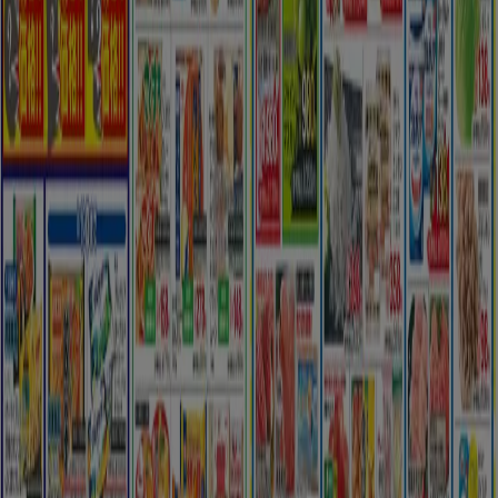
Tiendeoは世界中でのローカルショッピングを改革するIT企
業Shopfullyの一社です。
Tiendeo
私たちが行うこと
ビジネスソリューションをみる
ニュース・メディア
ビジネス契約
お問い合わせ
マーケテイング＆ビジネスリクエスト
地図上で店舗が誤った場所にあります
週にいちど広告のフィードバック