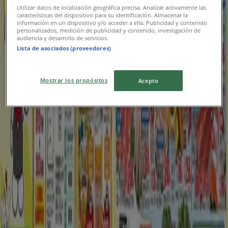
ヤマダ電機
Utilizar datos de localización geográfica precisa. Analizar activamente las
características del dispositivo para su identificación. Almacenar la
información en un dispositivo y/o acceder a ella. Publicidad y contenido
選ばれた製品の素晴らしい割引
personalizados, medición de publicidad y contenido, investigación de
audiencia y desarrollo de servicios.
Lista de asociados (proveedores)
8/11 日まで有効
足立区
新規
Mostrar los propósitos
Acepto
カインズホーム
切花販売中 89号
8/16 日まで有効
足立区
新規
平和堂
排他的な取引と掘り出し物