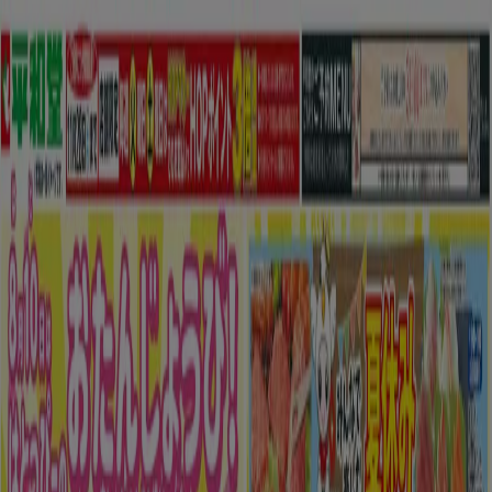
あなたはここにいる：
足立区
Featured
スーパーマーケット
ファッション
ホームセンター&
ペット
ドラッグストア
家電
レストラン
カラオケ & エンター
テイメント
スポーツ
おもちゃ&子供向け商品
車&モーターバ
イク
広告
足立区 のトップカタログ