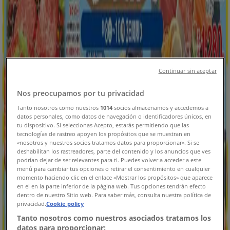
新規
平和堂
排他的な取引と掘り出し物
Continuar sin aceptar
8/10 日まで有効
板橋区
Nos preocupamos por tu privacidad
新規
Tanto nosotros como nuestros
1014
socios almacenamos y accedemos a
datos personales, como datos de navegación o identificadores únicos, en
tu dispositivo. Si seleccionas Acepto, estarás permitiendo que las
tecnologías de rastreo apoyen los propósitos que se muestran en
平和堂
«nosotros y nuestros socios tratamos datos para proporcionar». Si se
deshabilitan los rastreadores, parte del contenido y los anuncios que ves
私たちのお客様のための排他的な取引
podrían dejar de ser relevantes para ti. Puedes volver a acceder a este
menú para cambiar tus opciones o retirar el consentimiento en cualquier
momento haciendo clic en el enlace «Mostrar los propósitos» que aparece
8/12 日まで有効
板橋区
en el en la parte inferior de la página web. Tus opciones tendrán efecto
新規
dentro de nuestro Sitio web. Para saber más, consulta nuestra política de
privacidad.
Cookie policy
Tanto nosotros como nuestros asociados tratamos los
datos para proporcionar: